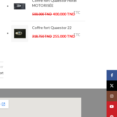
Coffre fort Quaestor Hotel
MOTORISÉE
TTC
400.000
TND
500.000
TND
Coffre fort Quaestor 22
TTC
255.000
TND
318.750
TND
er
ort
Face
X
Insta
YouT
Pinte