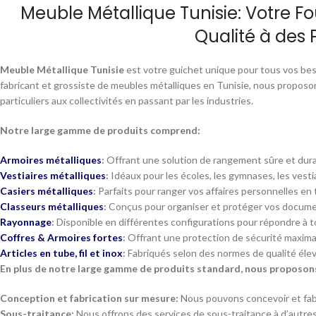
Meuble Métallique Tunisie: Votre F
Qualité à des 
Meuble Métallique Tunisie
est votre guichet unique pour tous vos bes
fabricant et grossiste de meubles métalliques en Tunisie, nous proposo
particuliers aux collectivités en passant par les industries.
Notre large gamme de produits comprend:
Armoires métalliques
:
Offrant une solution de rangement sûre et dura
Vestiaires métalliques
:
Idéaux pour les écoles, les gymnases, les ves
Casiers métalliques
:
Parfaits pour ranger vos affaires personnelles en 
Classeurs métalliques
:
Conçus pour organiser et protéger vos docume
Rayonnage
:
Disponible en différentes configurations pour répondre à t
Coffres & Armoires fortes
:
Offrant une protection de sécurité maximal
Articles en tube, fil et inox
:
Fabriqués selon des normes de qualité élev
En plus de notre large gamme de produits standard, nous proposon
Conception et fabrication sur mesure:
Nous pouvons concevoir et fabr
Sous-traitance:
Nous offrons des services de sous-traitance à d’autres