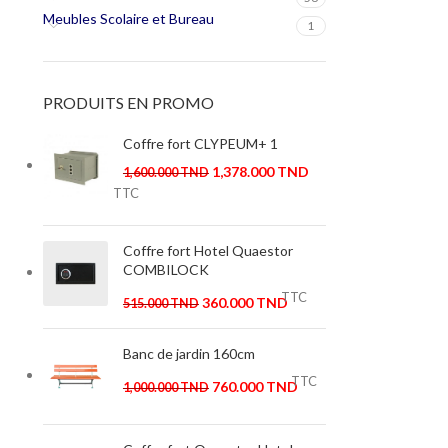
Meubles Scolaire et Bureau
1
PRODUITS EN PROMO
Coffre fort CLYPEUM+ 1
1,378.000
TND
1,600.000
TND
TTC
Coffre fort Hotel Quaestor
COMBILOCK
TTC
360.000
TND
515.000
TND
Banc de jardin 160cm
TTC
760.000
TND
1,000.000
TND